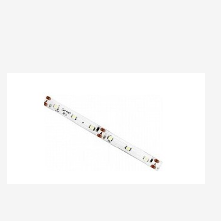
Примечание: Настоящим подтверждаю, что персональные данные, указанные
мною в настоящей Форме, полностью соответствуют Федеральному закону «О
персональных данных» от 27 июля 2006 г. № 152-ФЗ (в частности, пп. 10 п. 1 ст. 6,
ст. 8, пп. 4 п. 2 ст. 22), а также выражаю свое согласие на их обработку (в том числе
посредством поручения такой обработки специализированной организации). При
этом компания обязуется обрабатывать персональные данные, соблюдая их
конфиденциальность и безопасность.