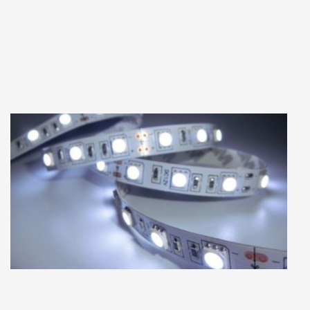
Примечание: Настоящим подтверждаю, что персональные данные, указанные
мною в настоящей Форме, полностью соответствуют Федеральному закону «О
персональных данных» от 27 июля 2006 г. № 152-ФЗ (в частности, пп. 10 п. 1 ст. 6,
ст. 8, пп. 4 п. 2 ст. 22), а также выражаю свое согласие на их обработку (в том числе
посредством поручения такой обработки специализированной организации). При
этом компания обязуется обрабатывать персональные данные, соблюдая их
конфиденциальность и безопасность.