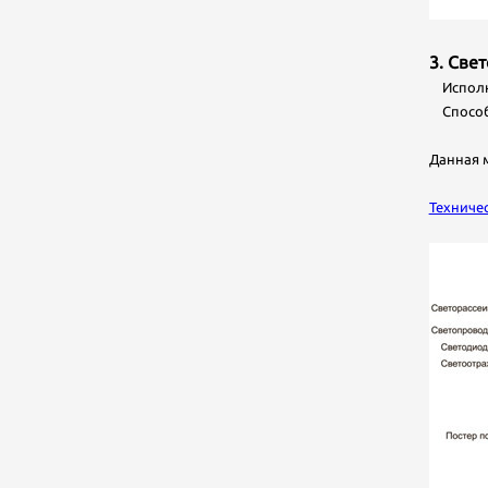
3. Све
Исполне
Способ 
Данная 
Техниче