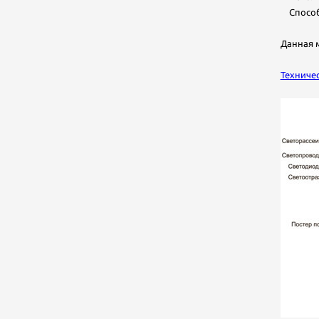
Способ 
Данная 
Техниче