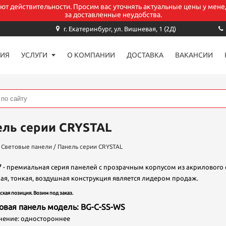
уют действительности. Просим вас уточнять актуальные цены у мене
за доставленные неудобства.
Заказать звонок
г. Екатеринбург, ул. Вишневая, 1 (2Д)
ИЯ
УСЛУГИ
О КОМПАНИИ
ДОСТАВКА
ВАКАНСИИ
аше имя*
-mail
ель серии CRYSTAL
елефон *
/
Световые панели
/
Панель серии CRYSTAL
*
- премиальная серия панелей с прозрачным корпусом из акрилового 
ая, тонкая, воздушная конструкция является лидером продаж.
омментарий
ская позиция. Возим под заказ.
товая панель модель: BG-C-SS-WS
ние: одностороннее