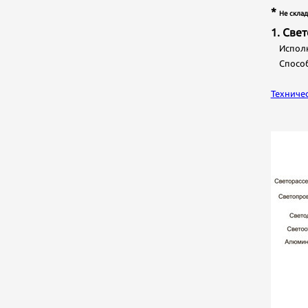
*
Не склад
1. Све
Исполне
Способ 
Техниче