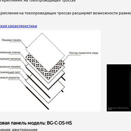
крепления: на токопроводящих троссах
крепления на токопроводящих троссах расширяет возможности размещ
ские характеристики
товая панель модель: BG-C-DS-HS
ние: двустороннее