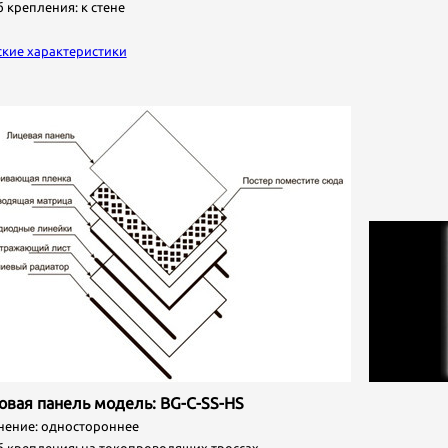
крепления: к стене
ские характеристики
римечание: Настоящим подтверждаю, что персональные данные, указанные мною в настоящ
орме, полностью соответствуют Федеральному закону «О персональных данных» от 27 июля
06 г. № 152-ФЗ (в частности, пп. 10 п. 1 ст. 6, ст. 8, пп. 4 п. 2 ст. 22), а также выражаю свое соглас
а их обработку (в том числе посредством поручения такой обработки специализированной
рганизации). При этом компания обязуется обрабатывать персональные данные, соблюдая их
онфиденциальность и безопасность.
товая панель модель: BG-C-SS-HS
ние: одностороннее