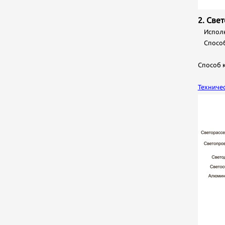
2. Све
Исполне
Способ 
Способ 
Техниче