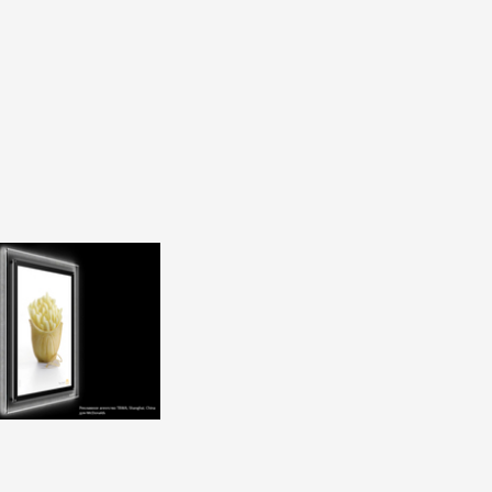
ей
ие