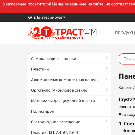
Уважаемые посетители! Цены, указанные на сайте, не соответств
г. Екатеринбург
ПРОДУКЦ
В
Самоклеящиеся пленки
E
Пластики
Пан
Алюминиевая композитная панель
Т
Каталог
Оргстекло (Акриловое стекло)
Crystal
Материалы для цифровой печати
элегантн
Полистирол
*
К
Не склад
Светодиодное освещение
1. Све
Исполне
Пластик ПЭТ, А-ПЭТ, ПЭТ-Г