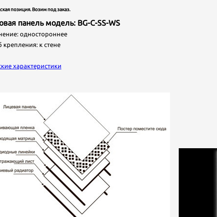
ская позиция. Возим под заказ.
товая панель модель: BG-C-SS-WS
ние: одностороннее
крепления: к стене
ские характеристики