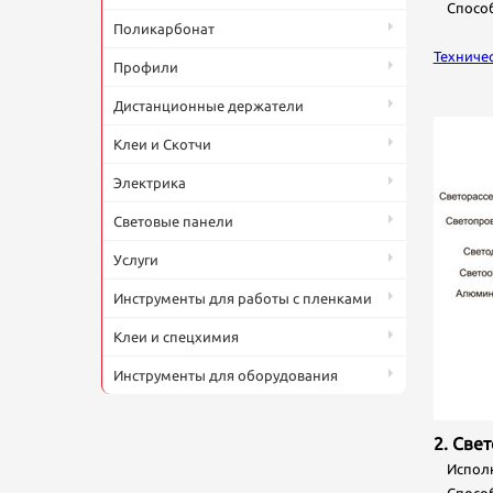
Способ 
Поликарбонат
Техниче
Профили
Дистанционные держатели
Клеи и Скотчи
Электрика
П
Световые панели
Ф
20
н
Услуги
о
к
Инструменты для работы с пленками
Клеи и спецхимия
Инструменты для оборудования
2. Све
Исполне