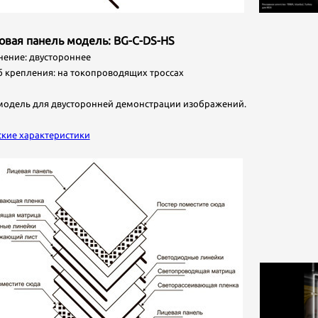
товая панель модель: BG-C-DS-HS
ние: двустороннее
крепления: на токопроводящих троссах
модель для двусторонней демонстрации изображений.
ские характеристики