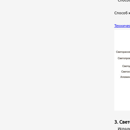
Способ 
Способ 
Техниче
3. Све
Исполне