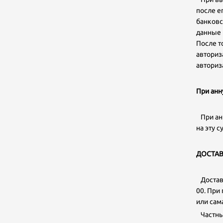
после е
банковс
данные 
После т
авториз
авториз
При анн
При анн
на эту 
ДОСТА
Доставк
00. При
или сама
Частные