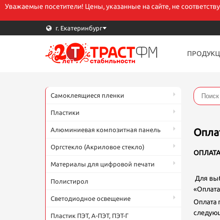
Уважаемые посетители! Цены, указанные на сайте, не соответств
г. Екатеринбург
ПРОДУКЦ
В
Самоклеящиеся пленки
E
Пластики
Алюминиевая композитная панель
Опла
Т
Оргстекло (Акриловое стекло)
ОПЛАТ
Материалы для цифровой печати
Для выб
Полистирол
К
«Оплата
Светодиодное освещение
Оплата 
следующ
Пластик ПЭТ, А-ПЭТ, ПЭТ-Г