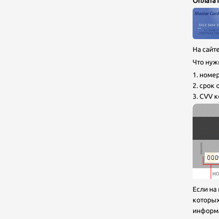
Оплата 
На сайт
Что нуж
1. номе
2. cрок
3. CVV к
Если на 
которых
информ