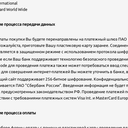
ernational
ard World Wide
е процесса передачи данных
аты покупки Вы будете перенаправлены на платежный шлюз ПАО "
Пожалуйста, приготовьте Вашу пластиковую карту заранее. Соеди
вляется в защищенном режиме с использованием протокола шифро
римечание: Настоящим подтверждаю, что персональные данные, указанные мною в настоящ
е если Ваш банк поддерживает технологию безопасного проведения 
орме, полностью соответствуют Федеральному закону «О персональных данных» от 27 июля
06 г. № 152-ФЗ (в частности, пп. 10 п. 1 ст. 6, ст. 8, пп. 4 п. 2 ст. 22), а также выражаю свое соглас
Code для проведения платежа также может потребоваться ввод спе
а их обработку (в том числе посредством поручения такой обработки специализированной
рганизации). При этом компания обязуется обрабатывать персональные данные, соблюдая их
 для совершения интернет-платежей Вы можете уточнить в банке, 
онфиденциальность и безопасность.
ий сайт поддерживает 256-битное шифрование. Конфиденциальн
ивается ПАО "Сбербанк России". Введенная информация не будет 
, предусмотренных законодательством РФ. Проведение платежей п
твии с требованиями платежных систем Visa Int. и MasterCard Europe
е процессa оплаты
оре формы оплаты с помощью пластиковой карты проведение пла