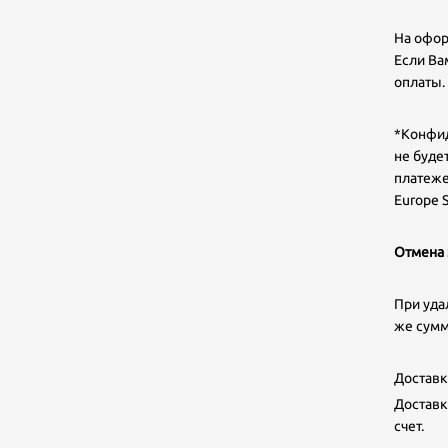
На офор
Если Ва
оплаты.
*Конфид
не буде
платеже
Europe S
Отмена 
При уда
же сумм
Доставк
Доставк
счет.