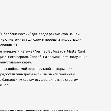
Сбербанк России" для ввода реквизитов Вашей
нение с платежным шлюзом и передача информации
вания SSL.
ей
интернет-платежей Verified By Visa или MasterCard
ие
циального пароля. Способы и возможность получения
выпустившем карту.
ость сообщаемой персональной информации
предоставлена третьим лицам за исключением
о банковским картам осуществляется в строгом
 Sprl.
тежа по заказу производится непосредственно