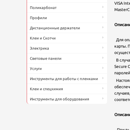
VISA Int
Поликарбонат
MasterC
Профили
Описани
Дистанционные держатели
Клеи и Скотчи
Для опл
карты. 
Электрика
осущест
П
Световые панели
В случа
Ф
20
Secure 
н
Услуги
о
паролей
к
Инструменты для работы с пленками
Настоящ
обеспеч
Клеи и спецхимия
случаев
Инструменты для оборудования
соответс
Описани
При выб