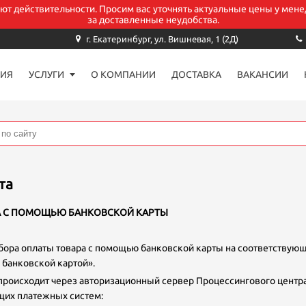
уют действительности. Просим вас уточнять актуальные цены у мене
за доставленные неудобства.
Заказать звонок
г. Екатеринбург, ул. Вишневая, 1 (2Д)
ИЯ
УСЛУГИ
О КОМПАНИИ
ДОСТАВКА
ВАКАНСИИ
аше имя*
-mail
та
елефон *
А С ПОМОЩЬЮ БАНКОВСКОЙ КАРТЫ
ора оплаты товара с помощью банковской карты на соответствующ
омментарий
 банковской картой».
происходит через авторизационный сервер Процессингового центра
их платежных систем: