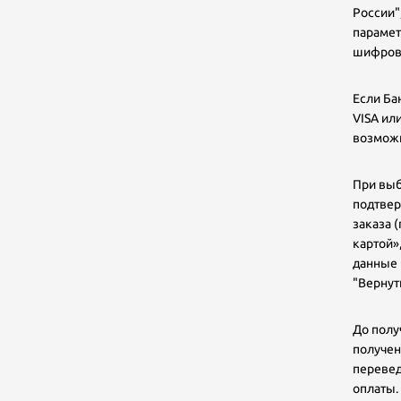
России"
парамет
шифрова
Если Ба
VISA ил
возможн
При выб
подтвер
заказа 
картой»
данные 
"Вернут
До полу
получен
перевед
оплаты.