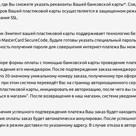
, где Вы сможете указать реквизиты Вашей банковской карты*. С
ров Вашей пластиковой карты осуществляется в защищенном режи
ния SSL.
нк-Эмитент вашей пластиковой карты поддерживает технологию без
и MasterCard SecureCode, будьте готовы указать специальный паро
ость получения пароля для совершения интернет-платежа Вы может
оре формы оплаты с помощью банковской карты проведение плате
ждения его менеджером. После подтверждения заказа менеджером
(по 20-значному уникальному номеру заказа, полученному при офор
, при этом система переведёт Вас на страницу авторизационного се
пластиковой карты, инициировать ее авторизацию, после чего вы с
ься в магазин". После возвращения в наш магазин, система уведомит
чения успешного подтверждения платежа Ваш заказ будет находить
ия оплаты заказ будет автоматически аннулирован. После успешно
ен в режим доставки по указанному адресу. В случае отказа в авт