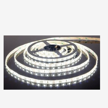
Примечание: Настоящим подтверждаю, что персональные данные, указанные
мною в настоящей Форме, полностью соответствуют Федеральному закону «О
персональных данных» от 27 июля 2006 г. № 152-ФЗ (в частности, пп. 10 п. 1 ст. 6,
ст. 8, пп. 4 п. 2 ст. 22), а также выражаю свое согласие на их обработку (в том числе
посредством поручения такой обработки специализированной организации). При
этом компания обязуется обрабатывать персональные данные, соблюдая их
конфиденциальность и безопасность.