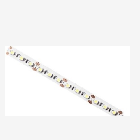
Примечание: Настоящим подтверждаю, что персональные данные, указанные
мною в настоящей Форме, полностью соответствуют Федеральному закону «О
персональных данных» от 27 июля 2006 г. № 152-ФЗ (в частности, пп. 10 п. 1 ст. 6,
ст. 8, пп. 4 п. 2 ст. 22), а также выражаю свое согласие на их обработку (в том числе
посредством поручения такой обработки специализированной организации). При
этом компания обязуется обрабатывать персональные данные, соблюдая их
конфиденциальность и безопасность.