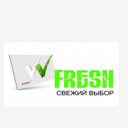
Примечание: Настоящим подтверждаю, что персональные данные, указанные
мною в настоящей Форме, полностью соответствуют Федеральному закону «О
персональных данных» от 27 июля 2006 г. № 152-ФЗ (в частности, пп. 10 п. 1 ст. 6,
ст. 8, пп. 4 п. 2 ст. 22), а также выражаю свое согласие на их обработку (в том числе
посредством поручения такой обработки специализированной организации). При
этом компания обязуется обрабатывать персональные данные, соблюдая их
конфиденциальность и безопасность.