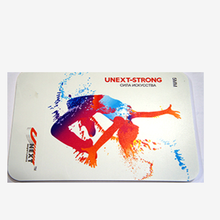
Примечание: Настоящим подтверждаю, что персональные данные, указанные
мною в настоящей Форме, полностью соответствуют Федеральному закону «О
персональных данных» от 27 июля 2006 г. № 152-ФЗ (в частности, пп. 10 п. 1 ст. 6,
ст. 8, пп. 4 п. 2 ст. 22), а также выражаю свое согласие на их обработку (в том числе
посредством поручения такой обработки специализированной организации). При
этом компания обязуется обрабатывать персональные данные, соблюдая их
конфиденциальность и безопасность.