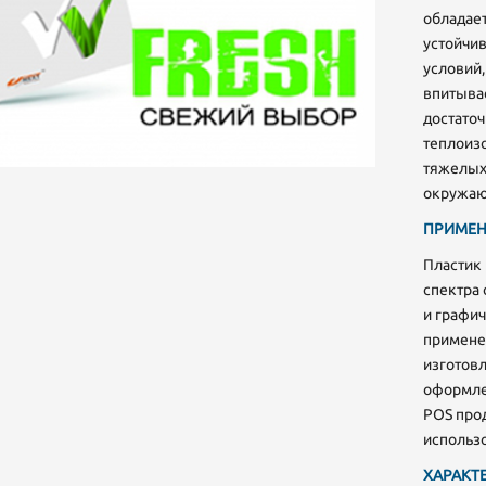
обладает
устойчи
условий,
впитывае
достаточ
теплоизо
тяжелых 
окружаю
римечание: Настоящим подтверждаю, что персональные данные, указанные мною в настоящ
орме, полностью соответствуют Федеральному закону «О персональных данных» от 27 июля
ПРИМЕН
06 г. № 152-ФЗ (в частности, пп. 10 п. 1 ст. 6, ст. 8, пп. 4 п. 2 ст. 22), а также выражаю свое соглас
а их обработку (в том числе посредством поручения такой обработки специализированной
рганизации). При этом компания обязуется обрабатывать персональные данные, соблюдая их
Пластик 
онфиденциальность и безопасность.
спектра
и графич
примене
изготовл
оформле
POS прод
использ
ХАРАКТ