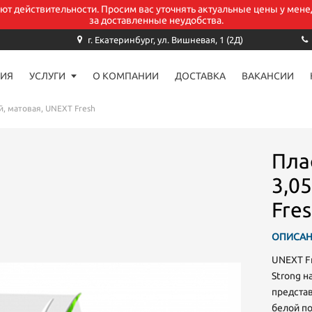
уют действительности. Просим вас уточнять актуальные цены у мене
за доставленные неудобства.
Заказать звонок
г. Екатеринбург, ул. Вишневая, 1 (2Д)
ИЯ
УСЛУГИ
О КОМПАНИИ
ДОСТАВКА
ВАКАНСИИ
аше имя*
й, матовая, UNEXT Fresh
-mail
Пла
3,0
елефон *
Fre
ОПИСАН
UNEXT Fr
омментарий
Strong н
предста
белой по