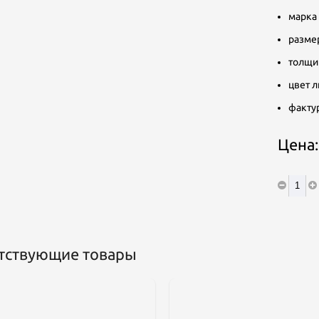
марка 
размер
толщин
цвет л
фактур
Цена
тствующие товары