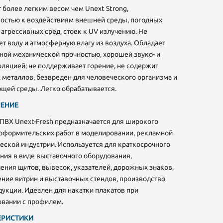
 более легким весом чем Unext Strong,
востью к воздействиям внешней среды, погодных
 агрессивных сред, стоек к UV излучению. Не
т воду и атмосферную влагу из воздуха. Обладает
ной механической прочностью, хорошей звуко- и
ляцией; не поддерживает горение, не содержит
металлов, безвреден для человеческого организма и
щей среды. Легко обрабатывается.
ей
ЕНИЕ
ие
ПВХ Unext-Fresh предназначается для широкого
 оформительских работ в моделировании, рекламной
еской индустрии. Используется для краткосрочного
ния в виде выставочного оборудования,
ения щитов, вывесок, указателей, дорожных знаков,
ние витрин и выставочных стендов, производство
укции. Идеален для накатки плакатов при
овании с профилем.
ЕРИСТИКИ