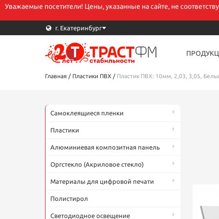
Уважаемые посетители! Цены, указанные на сайте, не соответств
г. Екатеринбург
ПРОДУКЦ
В
Главная
/
Пластики ПВХ
/
Пластик ПВХ: 10мм, 2,03, 3,05, Белы
E
Самоклеящиеся пленки
Пластики
Т
Алюминиевая композитная панель
Оргстекло (Акриловое стекло)
Материалы для цифровой печати
К
Полистирол
Светодиодное освещение