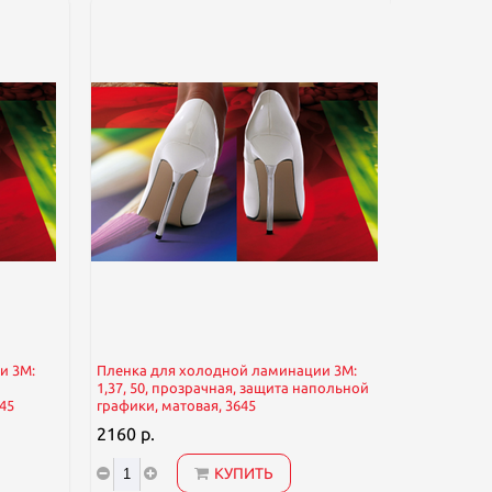
и 3М:
Пленка для холодной ламинации 3М:
Пленка дл
1,37, 50, прозрачная, защита напольной
1,22, 45,7
45
графики, матовая, 3645
поверхност
2160 р.
2800 р.
КУПИТЬ