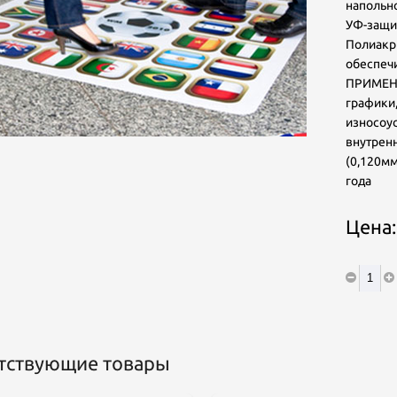
напольн
УФ-защит
Полиакри
обеспеч
ПРИМЕНЕ
графики,
износоус
внутрен
(0,120мм
римечание: Настоящим подтверждаю, что персональные данные, указанные мною в настоящ
года
орме, полностью соответствуют Федеральному закону «О персональных данных» от 27 июля
06 г. № 152-ФЗ (в частности, пп. 10 п. 1 ст. 6, ст. 8, пп. 4 п. 2 ст. 22), а также выражаю свое соглас
а их обработку (в том числе посредством поручения такой обработки специализированной
рганизации). При этом компания обязуется обрабатывать персональные данные, соблюдая их
Цена
онфиденциальность и безопасность.
тствующие товары