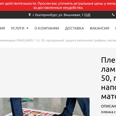
уют действительности. Просим вас уточнять актуальные цены у мене
за доставленные неудобства.
Заказать звонок
г. Екатеринбург, ул. Вишневая, 1 (2Д)
ИЯ
УСЛУГИ
О КОМПАНИИ
ДОСТАВКА
ВАКАНСИИ
аше имя*
ламинации ORAGUARD: 1,4, 50, прозрачный, защита напольной графики, матов
-mail
Пле
лам
елефон *
50,
нап
мат
омментарий
ОПИСАНИ
пленка 