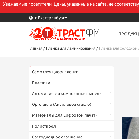
Уважаемые посетители! Цены, указанные на сайте, не соответств
г. Екатеринбург
ПРОДУКЦ
В
Главная
/
Пленки для ламинирования
/
Пленка для холодной 
E
Самоклеящиеся пленки
Пластики
Т
Алюминиевая композитная панель
Оргстекло (Акриловое стекло)
Материалы для цифровой печати
К
Полистирол
Светодиодное освещение