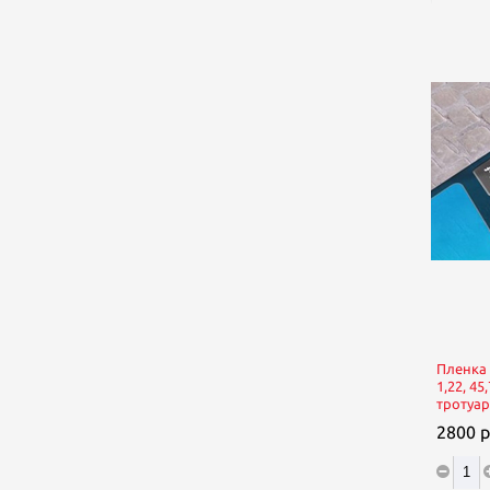
ации
Пленка для холодной ламинации
Пленка
й, анти-
ORAGUARD: 1,4, 50, прозрачный, защита
1,22, 45
витринной и оконной графики,
тротуар
глянцевая, 297
2800 р
1646.2 р.
КУПИТЬ