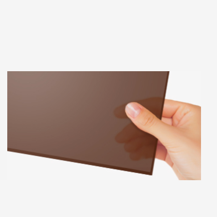
Примечание: Настоящим подтверждаю, что персональные данные, указанные
мною в настоящей Форме, полностью соответствуют Федеральному закону «О
персональных данных» от 27 июля 2006 г. № 152-ФЗ (в частности, пп. 10 п. 1 ст. 6,
ст. 8, пп. 4 п. 2 ст. 22), а также выражаю свое согласие на их обработку (в том числе
посредством поручения такой обработки специализированной организации). При
этом компания обязуется обрабатывать персональные данные, соблюдая их
конфиденциальность и безопасность.