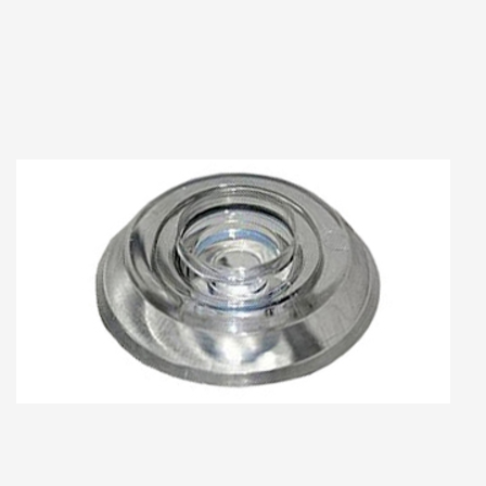
Примечание: Настоящим подтверждаю, что персональные данные, указанные
мною в настоящей Форме, полностью соответствуют Федеральному закону «О
персональных данных» от 27 июля 2006 г. № 152-ФЗ (в частности, пп. 10 п. 1 ст. 6,
ст. 8, пп. 4 п. 2 ст. 22), а также выражаю свое согласие на их обработку (в том числе
посредством поручения такой обработки специализированной организации). При
этом компания обязуется обрабатывать персональные данные, соблюдая их
конфиденциальность и безопасность.