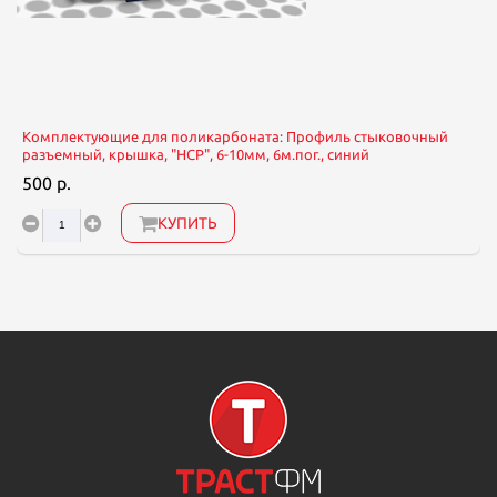
Комплектующие для поликарбоната: Профиль стыковочный
разъемный, крышка, "НСР", 6-10мм, 6м.пог., синий
500 р.
КУПИТЬ